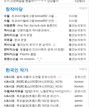
누가 신문배달을 했을까?~~~ㅋㅋ 상상불가
3강랭22
더보기
창작마당
수필
초코파이텔레그램 korea892 서울 ...
이사랑
수필
초코파이텔레그램 korea892 인천 ...
이사랑
아동문학
Amy Tan Joy luck club 평론2막
뻘건눈의토끼
역사소설
인종차별의 막다른곳에서…
뻘건눈의토끼
판타지소설
운과 운명
뻘건눈의토끼
자유글
운과 운명
뻘건눈의토끼
역사소설
뻘건눈의 토끼가 본 삼국지... (...
뻘건눈의토끼
판타지소설
동물들과 인간사회의 경계 (수정중)
뻘건눈의토끼
판타지소설
Psycho 클럽
뻘건눈의토끼
로맨스소설
mi corazon... ^_^
뻘건눈의토끼
더보기
한국인 작가
시&시조
올해 새롭게 도전할 은유시인의 ...
은유시인
1
시&시조
[時調] 釜山100景(부산100경)_제2탄
korean
시&시조
[時調] 釜山100景(부산100경)_제1탄
korean
수필과&자유글
[칼럼] 우리, 노벨문학상 타러갑시다
은유시인
2
시&시조
목포팔경(木浦八景) 제1경 유산기...
admin
시&시조
목포팔경(木浦八景) 제2경 용당귀...
admin
시&시조
목포팔경(木浦八景) 제3경 아산춘...
admin