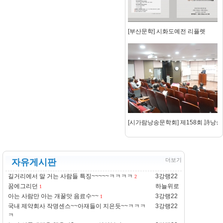
[부산문학] 시화도예전 리플렛
[시가람낭송문학회] 제158회 詩낭
더보기
자유게시판
길거리에서 말 거는 사람들 특징~~~~~ㅋㅋㅋㅋ
3강랭22
2
꿈에그리던
하늘위로
1
아는 사람만 아는 개꿀맛 음료수~~
3강랭22
1
국내 제약회사 작명센스~~아재들이 지은듯~~ㅋㅋㅋ
3강랭22
ㅋ